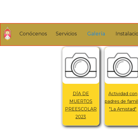
Galería Fot
Conócenos
Servicios
Galería
Instalaci
DÍA DE
Actividad con
MUERTOS
padres de famil
PREESCOLAR
"La Amistad"
2023