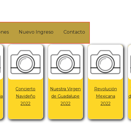
os
ones
Nuevo Ingreso
Contacto
Concierto
Nuestra Virgen
Revolución
ia
Navideño
de Guadalupe
Mexicana
d
2022
2022
2022