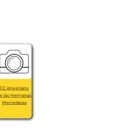
112 Aniversario
e las Hermanas
Mercedarias